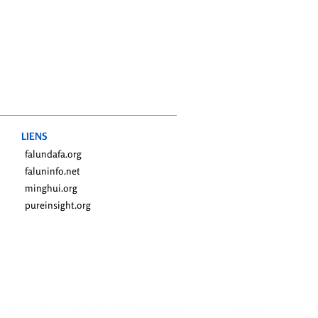
LIENS
falundafa.org
faluninfo.net
minghui.org
pureinsight.org