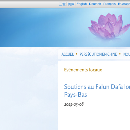
English
Deutsch
Français
Българ
正體
简体
ACCUEIL
PERSÉCUTION EN CHINE
NOU
Evénements locaux
Soutiens au Falun Dafa lor
Pays-Bas
2025-05-08