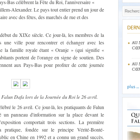
ays-Bas célèbrent la Fête du Roi, l'anniversaire «
Willem-Alexander. Le pays tout entier prend un jour de
aire avec des fêtes, des marchés de rue et des
DERN
 début du XIXe siècle. Ce jour-là, les membres de la
s une ville pour rencontrer et échanger avec les
AU 
CŒU
e la famille royale étant « Oranje » (qui signifie «
abitants portent de l'orange en signe de soutien. Des
ennent aux Pays-Bas pour profiter de cette journée
AU 
CŒU
plus ...
 Falun Dafa lors de la Journée du Roi le 26 avril.
lébré le 26 avril. Ce jour-là, les pratiquants de Falun
é un panneau d'information sur la place devant le
xposition comportait trois sections. La première
a pratique, fondée sur le principe Vérité-Bonté-
public en Chine en 1992 et a connu un grand succès.