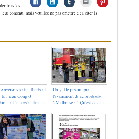
ler tous les
 leur contenu, mais veuillez ne pas omettre d'en citer la
Anversois se familiarisent
Un guide passant par
c le Falun Gong et
l'événement de sensibilisation
damnent la persécution sur
à Mulhouse : " Qu'est-ce que
Meir
c'est ? Pourquoi ce groupe
est-il persécuté ? "