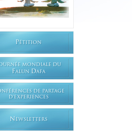
P
ÉTITION
OURNÉE MONDIALE DU
F
D
ALUN
AFA
ONFÉRENCES DE PARTAGE
D'EXPERIENCES
N
EWSLETTERS