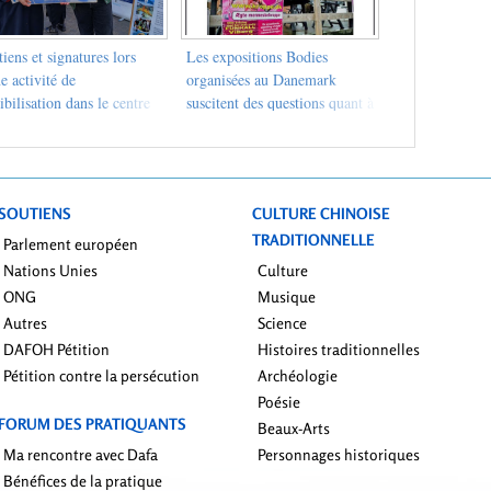
iens et signatures lors
Les expositions Bodies
e activité de
organisées au Danemark
ibilisation dans le centre
suscitent des questions quant à
Nantes
leur origine
SOUTIENS
CULTURE CHINOISE
TRADITIONNELLE
Parlement européen
Nations Unies
Culture
ONG
Musique
Autres
Science
DAFOH Pétition
Histoires traditionnelles
Pétition contre la persécution
Archéologie
Poésie
FORUM DES PRATIQUANTS
Beaux-Arts
Ma rencontre avec Dafa
Personnages historiques
Bénéfices de la pratique