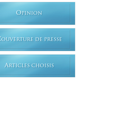
O
PINION
C
OUVERTURE DE PRESSE
A
RTICLES CHOISIS