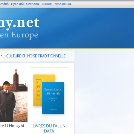
omână
Pусский
Svenska
Türkçe
Yкраїнська
CULTURE CHINOISE TRADITIONNELLE
re Li Hongzhi
LIVRES DU FALUN
DAFA