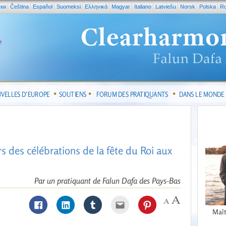
ски
Čeština
Español
Suomeksi
Ελληνικά
Magyar
Italiano
Latviešu
Norsk
Polska
R
VELLES D’EUROPE
SOUTIENS
FORUM DES PRATIQUANTS
DANS LE MONDE
s des célébrations de la fête du Roi aux
Par un pratiquant de Falun Dafa des Pays-Bas
Maît