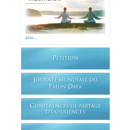
plus ...
P
ÉTITION
J
OURNÉE MONDIALE DU
F
D
ALUN
AFA
C
ONFÉRENCES DE PARTAGE
D'EXPERIENCES