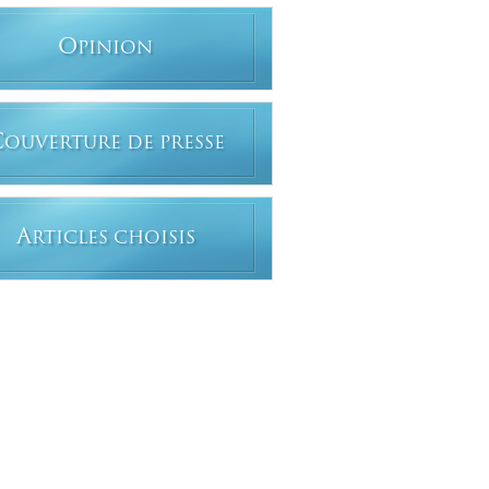
O
PINION
C
OUVERTURE DE PRESSE
A
RTICLES CHOISIS