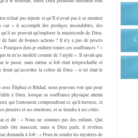
t qu’il le semblait, sinon Dieu prendrait sûrement soin
eu n'était pas injuste et qu’Il n’avait pas à se montrer
s car « il accomplit des prodiges insondables, des
t qu’il ne pouvait qu'implorer la miséricorde de Dieu.
r de faire de bonnes actions ? Il n’y a pas de procès
: « Pourquoi dois-je endurer toutes ces souffrances ? »
que tu m’as modelé comme de l’argile ». Il savait que
ar le passé, mais même si Job était irréprochable et
 ferait qu’accroître la colère de Dieu – si tel était le
b avec Éliphaz et Bildad, nous pouvons voir que pour
idèle à Dieu, lorsque sa souffrance physique atteint
ceux qui l'entourent comprendront ce qu'il traverse, et
s pensées et ses émotions, et se tiendra à ses côtés.
bat et dit : « Nous ne sommes pas des enfants. Qui
ends être innocent, mais si Dieu parle, il révélera
har demanda à Job : « Peux-tu sonder les mystères de