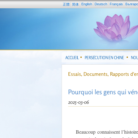
English
Deutsch
Français
Българ
正體
简体
ACCUEIL
PERSÉCUTION EN CHINE
NOU
Essais, Documents, Rapports d'e
Pourquoi les gens qui vénè
2025-03-06
Beaucoup connaissent l’histoir