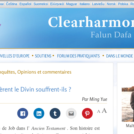
ски
Čeština
Español
Suomeksi
Ελληνικά
Magyar
Italiano
Latviešu
Norsk
Polska
R
VELLES D’EUROPE
SOUTIENS
FORUM DES PRATIQUANTS
DANS LE MONDE
nquêtes, Opinions et commentaires
rent le Divin souffrent-ils ?
Par Ming Yue
Maît
e de Job dans l’
Ancien
Testament
. Son histoire est