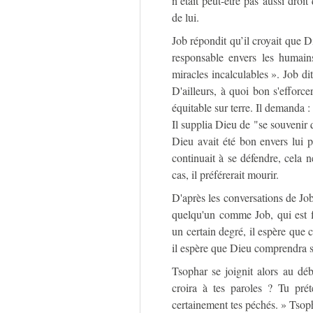
n’était peut-être pas aussi droi
de lui.
Job répondit qu’il croyait que Di
responsable envers les humain
miracles incalculables ». Job di
D'ailleurs, à quoi bon s'efforce
équitable sur terre. Il demanda 
Il supplia Dieu de "se souvenir 
Dieu avait été bon envers lui p
continuait à se défendre, cela ne
cas, il préférerait mourir.
D'après les conversations de Jo
quelqu'un comme Job, qui est f
un certain degré, il espère que 
il espère que Dieu comprendra se
Tsophar se joignit alors au dé
croira à tes paroles ? Tu prét
certainement tes péchés. » Tsop