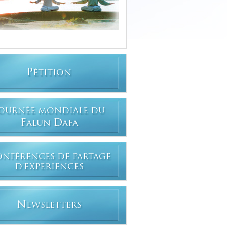
P
ÉTITION
OURNÉE MONDIALE DU
F
D
ALUN
AFA
ONFÉRENCES DE PARTAGE
D'EXPERIENCES
N
EWSLETTERS