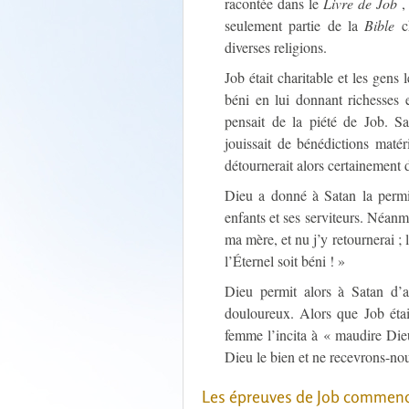
racontée dans le
Livre de Job
, 
seulement partie de la
Bible
ch
diverses religions.
Job était charitable et les gens 
béni en lui donnant richesses 
pensait de la piété de Job. Sa
jouissait de bénédictions matéri
détournerait alors certainement 
Dieu a donné à Satan la permis
enfants et ses serviteurs. Néanm
ma mère, et nu j’y retournerai ; 
l’Éternel soit béni ! »
Dieu permit alors à Satan d’a
douloureux. Alors que Job étai
femme l’incita à « maudire Die
Dieu le bien et ne recevrons-nou
Les épreuves de Job commen