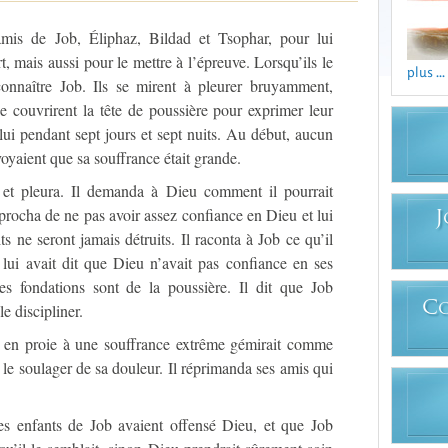
 amis de Job, Éliphaz, Bildad et Tsophar, pour lui
, mais aussi pour le mettre à l’épreuve. Lorsqu’ils le
plus ...
connaître Job. Ils se mirent à pleurer bruyamment,
se couvrirent la tête de poussière pour exprimer leur
c lui pendant sept jours et sept nuits. Au début, aucun
 voyaient que sa souffrance était grande.
e et pleura. Il demanda à Dieu comment il pourrait
eprocha de ne pas avoir assez confiance en Dieu et lui
J
s ne seront jamais détruits. Il raconta à Job ce qu’il
 lui avait dit que Dieu n’avait pas confiance en ses
les fondations sont de la poussière. Il dit que Job
C
e discipliner.
e en proie à une souffrance extrême gémirait comme
t le soulager de sa douleur. Il réprimanda ses amis qui
es enfants de Job avaient offensé Dieu, et que Job