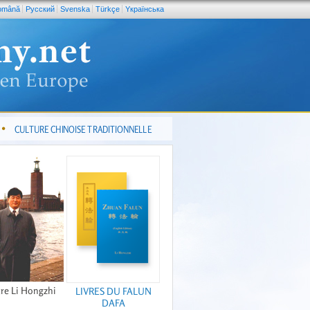
omână
Pусский
Svenska
Türkçe
Yкраїнська
CULTURE CHINOISE TRADITIONNELLE
re Li Hongzhi
LIVRES DU FALUN
DAFA