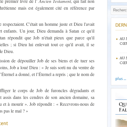
le premier livre de l’
Ancien Testament,
qui fait non
rétienne mais est également cité en référence par
le respectaient. C'était un homme juste et Dieu l'avait
DERN
et enfants. Un jour, Dieu demanda à Satan ce qu'il
tan répondit que Job n'était pieux que parce qu'il
AU 
elles ; si Dieu lui enlevait tout ce qu'il avait, il se
CŒU
de Dieu.
AU 
sion de dépouiller Job de ses biens et de tuer ses
CŒU
oins, Job a loué Dieu : « Je suis sorti nu du ventre de
l’Éternel a donné, et l’Éternel a repris ; que le nom de
plus ...
ffliger le corps de Job de furoncles dégradants et
t assis dans les cendres de son ancien domaine, sa
u et à mourir ». Job répondit : « Recevrons-nous de
s pas le mal ? »
cent