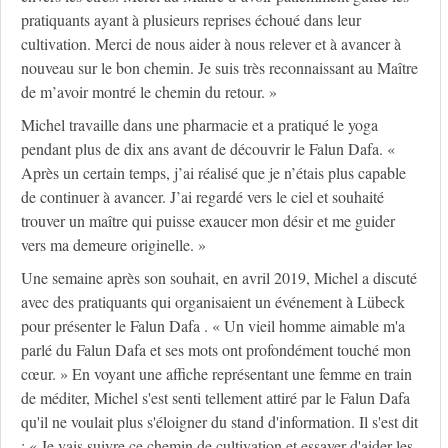
pratiquants ayant à plusieurs reprises échoué dans leur
cultivation. Merci de nous aider à nous relever et à avancer à
nouveau sur le bon chemin. Je suis très reconnaissant au Maître
de m’avoir montré le chemin du retour. »
Michel travaille dans une pharmacie et a pratiqué le yoga
pendant plus de dix ans avant de découvrir le Falun Dafa. «
Après un certain temps, j’ai réalisé que je n’étais plus capable
de continuer à avancer. J’ai regardé vers le ciel et souhaité
trouver un maître qui puisse exaucer mon désir et me guider
vers ma demeure originelle. »
Une semaine après son souhait, en avril 2019, Michel a discuté
avec des pratiquants qui organisaient un événement à Lübeck
pour présenter le Falun Dafa . « Un vieil homme aimable m'a
parlé du Falun Dafa et ses mots ont profondément touché mon
cœur. » En voyant une affiche représentant une femme en train
de méditer, Michel s'est senti tellement attiré par le Falun Dafa
qu'il ne voulait plus s'éloigner du stand d'information. Il s'est dit
: « Je vais suivre ce chemin de cultivation et essayer d'aider les