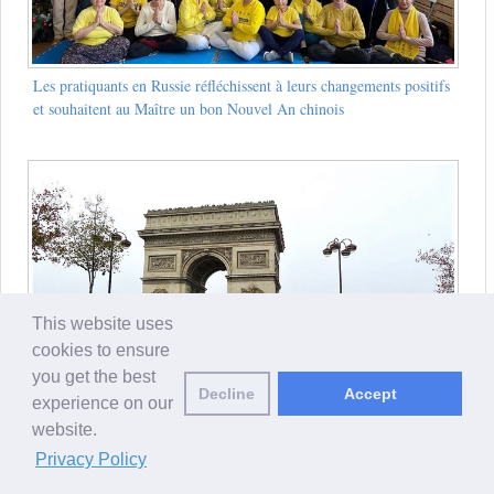
Les pratiquants en Russie réfléchissent à leurs changements positifs
et souhaitent au Maître un bon Nouvel An chinois
This website uses
cookies to ensure
you get the best
Decline
Accept
experience on our
website.
Les pratiquants de France souhaitent au Maître un Bon Nouvel An
Privacy Policy
chinois