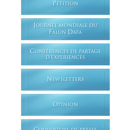
P
ÉTITION
J
OURNÉE MONDIALE DU
F
D
ALUN
AFA
C
ONFÉRENCES DE PARTAGE
D'EXPERIENCES
N
EWSLETTERS
O
PINION