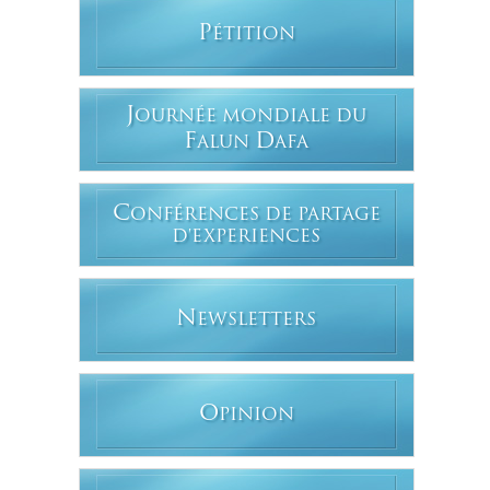
P
ÉTITION
J
OURNÉE MONDIALE DU
F
D
ALUN
AFA
C
ONFÉRENCES DE PARTAGE
D'EXPERIENCES
N
EWSLETTERS
O
PINION