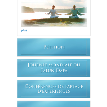
plus ...
P
ÉTITION
J
OURNÉE MONDIALE DU
F
D
ALUN
AFA
C
ONFÉRENCES DE PARTAGE
D'EXPERIENCES