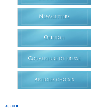
N
EWSLETTERS
O
PINION
C
OUVERTURE DE PRESSE
A
RTICLES CHOISIS
ACCUEIL