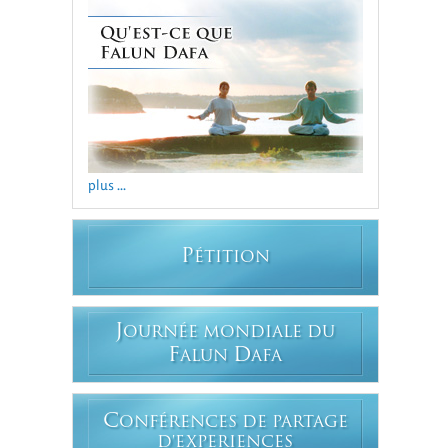
plus ...
P
ÉTITION
J
OURNÉE MONDIALE DU
F
D
ALUN
AFA
C
ONFÉRENCES DE PARTAGE
D'EXPERIENCES