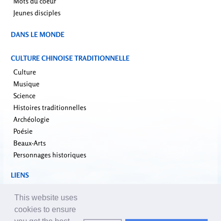
Mots du coeur
Jeunes disciples
DANS LE MONDE
CULTURE CHINOISE TRADITIONNELLE
Culture
Musique
Science
Histoires traditionnelles
Archéologie
Poésie
Beaux-Arts
Personnages historiques
LIENS
falundafa.org
This website uses
faluninfo.net
cookies to ensure
minghui.org