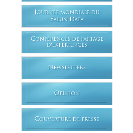
J
OURNÉE MONDIALE DU
F
D
ALUN
AFA
C
ONFÉRENCES DE PARTAGE
D'EXPERIENCES
N
EWSLETTERS
O
PINION
C
OUVERTURE DE PRESSE