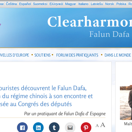
ски
Čeština
Español
Suomeksi
Ελληνικά
Magyar
Italiano
Latviešu
Norsk
Polska
R
VELLES D’EUROPE
SOUTIENS
FORUM DES PRATIQUANTS
DANS LE MONDE
ouristes découvrent le Falun Dafa,
 du régime chinois à son encontre et
ssée au Congrés des députés
Par un pratiquant de Falun Dafa d' Espagne
Maît