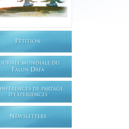
P
ÉTITION
OURNÉE MONDIALE DU
F
D
ALUN
AFA
ONFÉRENCES DE PARTAGE
D'EXPERIENCES
N
EWSLETTERS