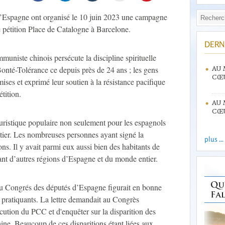
d’Espagne ont organisé le 10 juin 2023 une campagne
e pétition Place de Catalogne à Barcelone.
DERN
uniste chinois persécute la discipline spirituelle
Bonté-Tolérance ce depuis près de 24 ans ; les gens
AU 
CŒU
ses et exprimé leur soutien à la résistance pacifique
tition.
AU 
CŒU
ouristique populaire non seulement pour les espagnols
ier. Les nombreuses personnes ayant signé la
plus ...
zons. Il y avait parmi eux aussi bien des habitants de
ant d’autres régions d’Espagne et du monde entier.
 au Congrés des députés d’Espagne figurait en bonne
 pratiquants. La lettre demandait au Congrès
ution du PCC et d'enquêter sur la disparition des
ine. Beaucoup de ces disparitions étant liées aux