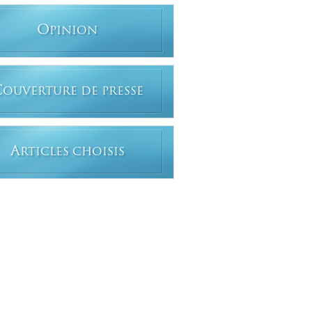
O
PINION
C
OUVERTURE DE PRESSE
A
RTICLES CHOISIS