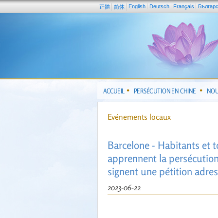
English
Deutsch
Français
Българ
正體
简体
ACCUEIL
PERSÉCUTION EN CHINE
NOU
Evénements locaux
Barcelone - Habitants et t
apprennent la persécution
signent une pétition adre
2023-06-22