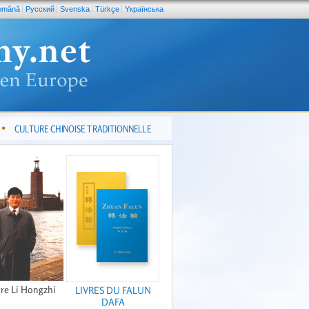
omână
Pусский
Svenska
Türkçe
Yкраїнська
CULTURE CHINOISE TRADITIONNELLE
re Li Hongzhi
LIVRES DU FALUN
DAFA