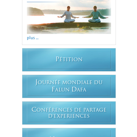
plus ...
P
ÉTITION
J
OURNÉE MONDIALE DU
F
D
ALUN
AFA
C
ONFÉRENCES DE PARTAGE
D'EXPERIENCES