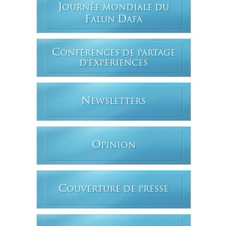
J
OURNÉE MONDIALE DU
F
D
ALUN
AFA
C
ONFÉRENCES DE PARTAGE
D'EXPERIENCES
N
EWSLETTERS
O
PINION
C
OUVERTURE DE PRESSE