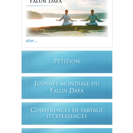
plus ...
P
ÉTITION
J
OURNÉE MONDIALE DU
F
D
ALUN
AFA
C
ONFÉRENCES DE PARTAGE
D'EXPERIENCES