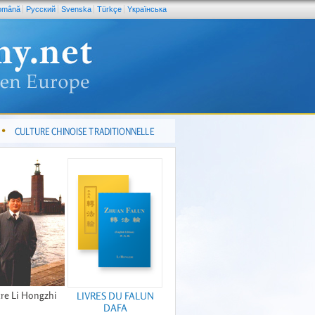
omână
Pусский
Svenska
Türkçe
Yкраїнська
CULTURE CHINOISE TRADITIONNELLE
re Li Hongzhi
LIVRES DU FALUN
DAFA