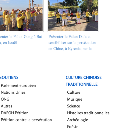
senter le Falun Gong à Bat
Présenter le Falun Dafa et
, en Israël
sensibiliser sur la persécution
en Chine, à Kyrenia, sur la
côte nord de Chypre
SOUTIENS
CULTURE CHINOISE
TRADITIONNELLE
Parlement européen
Nations Unies
Culture
ONG
Musique
Autres
Science
DAFOH Pétition
Histoires traditionnelles
Pétition contre la persécution
Archéologie
Poésie