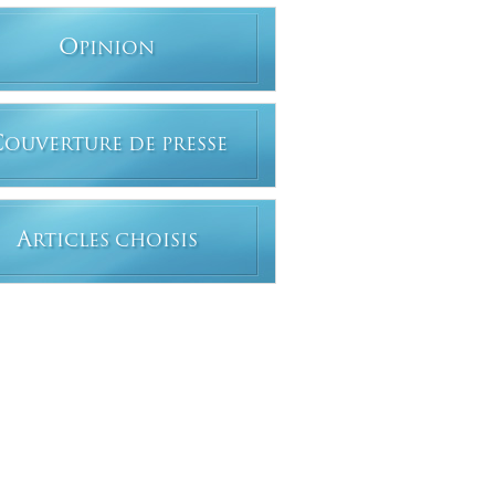
O
PINION
C
OUVERTURE DE PRESSE
A
RTICLES CHOISIS