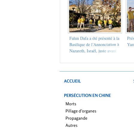
province de Buenos Aires, en
Argentine
Falun Dafa a été présenté à la
Pré
Basilique de l’Annonciation à
Yam
Nazareth, Israël, juste avant
Noël
ACCUEIL
PERSÉCUTION EN CHINE
Morts
Pillage d’organes
Propagande
Autres