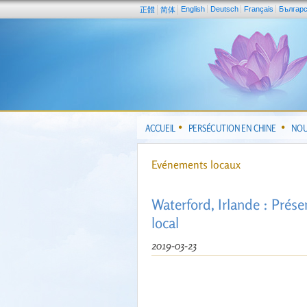
English
Deutsch
Français
Българ
正體
简体
ACCUEIL
PERSÉCUTION EN CHINE
NOU
Evénements locaux
Waterford, Irlande : Prés
local
2019-03-23