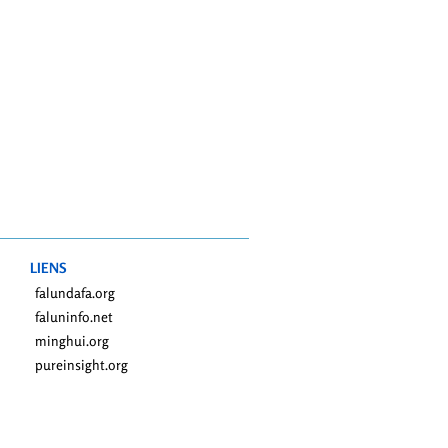
LIENS
falundafa.org
faluninfo.net
minghui.org
pureinsight.org