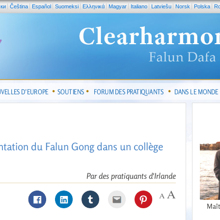
ски
Čeština
Español
Suomeksi
Ελληνικά
Magyar
Italiano
Latviešu
Norsk
Polska
R
VELLES D’EUROPE
SOUTIENS
FORUM DES PRATIQUANTS
DANS LE MONDE
entation du Falun Gong dans un collège
Par des pratiquants d'Irlande
Maît