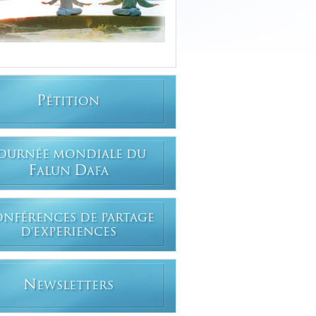
P
ÉTITION
OURNÉE MONDIALE DU
F
D
ALUN
AFA
ONFÉRENCES DE PARTAGE
D'EXPERIENCES
N
EWSLETTERS