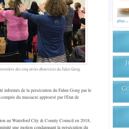
plus ...
J
première des cinq séries d'exercices du Falun Gong.
C
été informés de la persécution du Falun Gong par le
compris du massacre approuvé par l'Etat de
ution au Waterford City & County Council en 2018,
unanimité une motion condamnant la persécution du