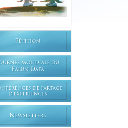
P
ÉTITION
OURNÉE MONDIALE DU
F
D
ALUN
AFA
ONFÉRENCES DE PARTAGE
D'EXPERIENCES
N
EWSLETTERS