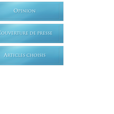
O
PINION
C
OUVERTURE DE PRESSE
A
RTICLES CHOISIS