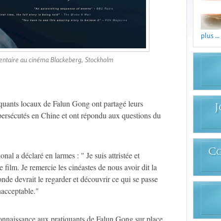
plus ...
entaire au cinéma Blackeberg, Stockholm
iquants locaux de Falun Gong ont partagé leurs
J
 persécutés en Chine et ont répondu aux questions du
C
l a déclaré en larmes : " Je suis attristée et
e film. Je remercie les cinéastes de nous avoir dit la
nde devrait le regarder et découvrir ce qui se passe
nacceptable."
onnaissance aux pratiquants de Falun Gong sur place