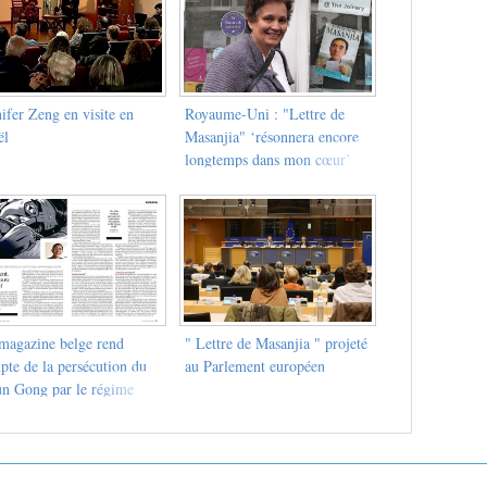
ifer Zeng en visite en
Royaume-Uni : "Lettre de
ël
Masanjia" ‘résonnera encore
longtemps dans mon cœur’
magazine belge rend
" Lettre de Masanjia " projeté
pte de la persécution du
au Parlement européen
un Gong par le régime
ois