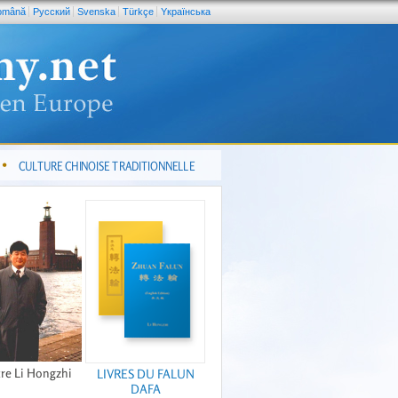
omână
Pусский
Svenska
Türkçe
Yкраїнська
CULTURE CHINOISE TRADITIONNELLE
re Li Hongzhi
LIVRES DU FALUN
DAFA