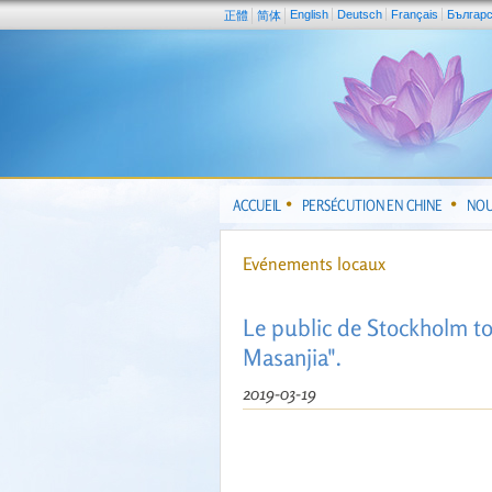
English
Deutsch
Français
Българ
正體
简体
ACCUEIL
PERSÉCUTION EN CHINE
NOU
Evénements locaux
Le public de Stockholm to
Masanjia".
2019-03-19