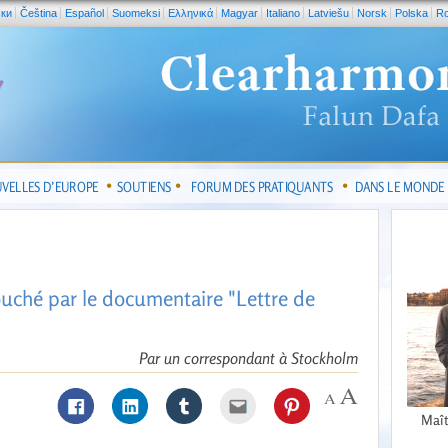
ски
Čeština
Español
Suomeksi
Ελληνικά
Magyar
Italiano
Latviešu
Norsk
Polska
R
VELLES D’EUROPE
SOUTIENS
FORUM DES PRATIQUANTS
DANS LE MONDE
uché par le documentaire "Lettre de
Par un correspondant à Stockholm
Maît