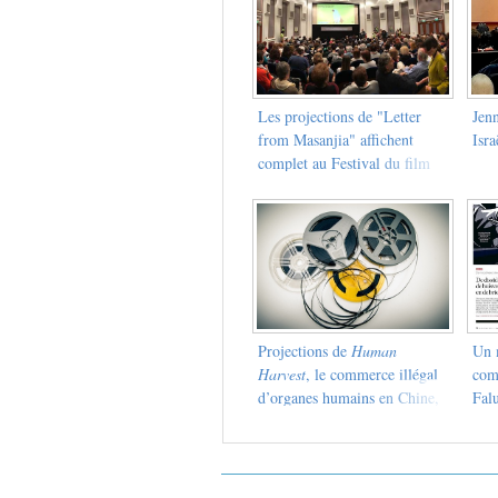
Les projections de "Letter
Jenn
from Masanjia" affichent
Isra
complet au Festival du film
documentaire de
Thessalonique
Projections de
Human
Un 
Harvest
, le commerce illégal
com
d’organes humains en Chine,
Fal
dans la région de Franche
chin
Comté en 2018 et 2019