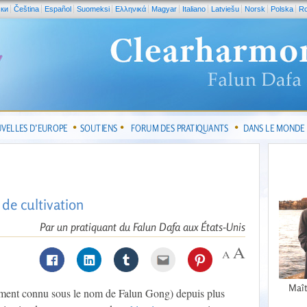
ски
Čeština
Español
Suomeksi
Ελληνικά
Magyar
Italiano
Latviešu
Norsk
Polska
R
VELLES D’EUROPE
SOUTIENS
FORUM DES PRATIQUANTS
DANS LE MONDE
de cultivation
Par un pratiquant du Falun Dafa aux États-Unis
Maît
lement connu sous le nom de Falun Gong) depuis plus