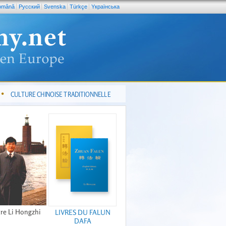
omână
Pусский
Svenska
Türkçe
Yкраїнська
CULTURE CHINOISE TRADITIONNELLE
re Li Hongzhi
LIVRES DU FALUN
DAFA