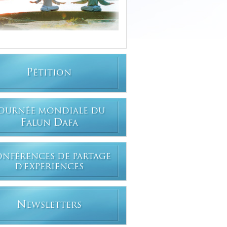
P
ÉTITION
OURNÉE MONDIALE DU
F
D
ALUN
AFA
ONFÉRENCES DE PARTAGE
D'EXPERIENCES
N
EWSLETTERS