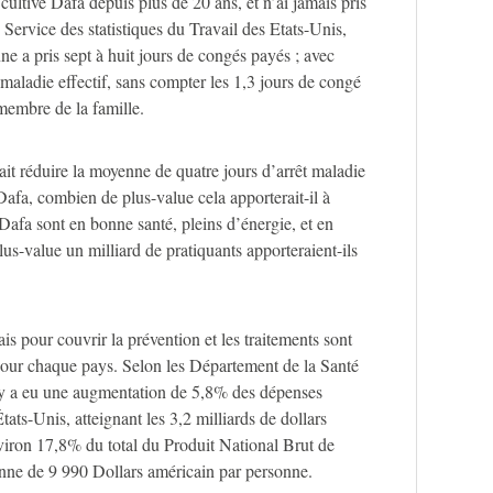
ltive Dafa depuis plus de 20 ans, et n’ai jamais pris
 Service des statistiques du Travail des Etats-Unis,
 a pris sept à huit jours de congés payés ; avec
maladie effectif, sans compter les 1,3 jours de congé
membre de la famille.
it réduire la moyenne de quatre jours d’arrêt maladie
 Dafa, combien de plus-value cela apporterait-il à
afa sont en bonne santé, pleins d’énergie, et en
us-value un milliard de pratiquants apporteraient-ils
is pour couvrir la prévention et les traitements sont
pour chaque pays. Selon les Département de la Santé
 y a eu une augmentation de 5,8% des dépenses
ats-Unis, atteignant les 3,2 milliards de dollars
viron 17,8% du total du Produit National Brut de
ne de 9 990 Dollars américain par personne.