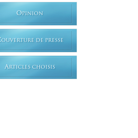
O
PINION
C
OUVERTURE DE PRESSE
A
RTICLES CHOISIS