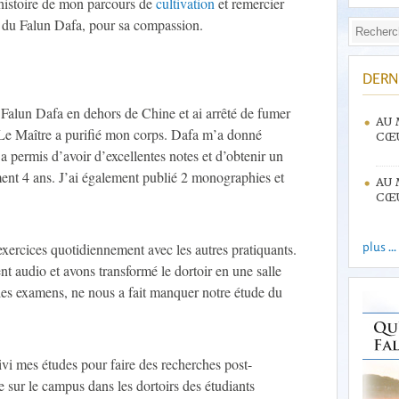
’histoire de mon parcours de
cultivation
et remercier
 du Falun Dafa, pour sa compassion.
DERN
 Falun Dafa en dehors de Chine et ai arrêté de fumer
AU 
 Le Maître a purifié mon corps. Dafa m’a donné
CŒU
’a permis d’avoir d’excellentes notes et d’obtenir un
ent 4 ans. J’ai également publié 2 monographies et
AU 
CŒU
plus ...
s exercices quotidiennement avec les autres pratiquants.
 audio et avons transformé le dortoir en une salle
es examens, ne nous a fait manquer notre étude du
vi mes études pour faire des recherches post-
e sur le campus dans les dortoirs des étudiants