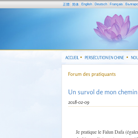
English
Deutsch
Français
Българ
正體
简体
ACCUEIL
PERSÉCUTION EN CHINE
NOU
Forum des pratiquants
Un survol de mon chemin 
2018-02-09
Je pratique le Falun Dafa (éga