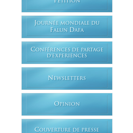
P
ÉTITION
J
OURNÉE MONDIALE DU
F
D
ALUN
AFA
C
ONFÉRENCES DE PARTAGE
D'EXPERIENCES
N
EWSLETTERS
O
PINION
C
OUVERTURE DE PRESSE