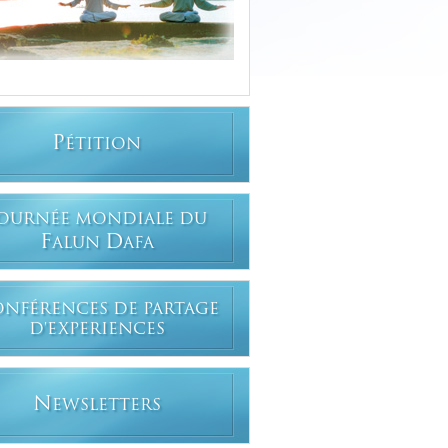
P
ÉTITION
OURNÉE MONDIALE DU
F
D
ALUN
AFA
ONFÉRENCES DE PARTAGE
D'EXPERIENCES
N
EWSLETTERS