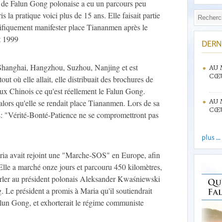
 de Falun Gong polonaise a eu un parcours peu
 la pratique voici plus de 15 ans. Elle faisait partie
cifiquement manifester place Tiananmen après le
et 1999
DERN
 Shanghai, Hangzhou, Suzhou, Nanjing et est
AU 
CŒU
out où elle allait, elle distribuait des brochures de
aux Chinois ce qu'est réellement le Falun Gong.
 alors qu'elle se rendait place Tiananmen. Lors de sa
AU 
CŒU
ers: "Vérité-Bonté-Patience ne se compromettront pas
plus ...
ia avait rejoint une "Marche-SOS" en Europe, afin
. Elle a marché onze jours et parcouru 450 kilomètres,
parler au président polonais Aleksander Kwaśniewski
 Le président a promis à Maria qu'il soutiendrait
alun Gong, et exhorterait le régime communiste