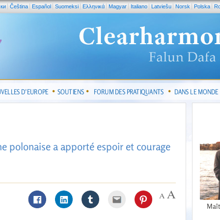
ски
Čeština
Español
Suomeksi
Ελληνικά
Magyar
Italiano
Latviešu
Norsk
Polska
R
VELLES D’EUROPE
SOUTIENS
FORUM DES PRATIQUANTS
DANS LE MONDE
polonaise a apporté espoir et courage
Maît