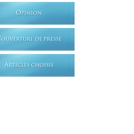
O
PINION
C
OUVERTURE DE PRESSE
A
RTICLES CHOISIS