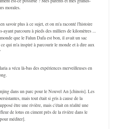
omment est-ce possible ? Mes parents et mes grands-
urs morales.
 savoir plus à ce sujet, et on m'a raconté l'histoire
ayant parcouru à pieds des milliers de kilomètres ...
 monde que le Falun Dafa est bon, il avait un sac
 ce qui m'a inspiré à parcourir le monde et à dire aux
"
aria a vécu là-bas des expériences merveilleuses en
ong.
anjing dans un parc pour le Nouvel An [chinois]. Les
ersistantes, mais tout était si gris à cause de la
 supposé être une rivière, mais c'était en réalité une
 fleur de lotus en ciment près de la rivière dans le
[pour méditer].