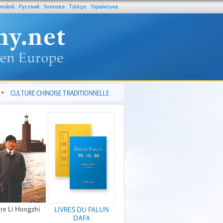
omână
Pусский
Svenska
Türkçe
Yкраїнська
CULTURE CHINOISE TRADITIONNELLE
re Li Hongzhi
LIVRES DU FALUN
DAFA