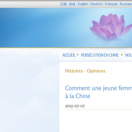
English
Deutsch
Français
Българ
正體
简体
ACCUEIL
PERSÉCUTION EN CHINE
NOU
Histoires - Opinions
Comment une jeune femme 
à la Chine
2015-07-07