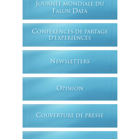
J
OURNÉE MONDIALE DU
F
D
ALUN
AFA
C
ONFÉRENCES DE PARTAGE
D'EXPERIENCES
N
EWSLETTERS
O
PINION
C
OUVERTURE DE PRESSE