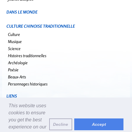
DANS LE MONDE
CULTURE CHINOISE TRADITIONNELLE
Culture
Musique
Science
Histoires traditionnelles
Archéologie
Poésie
Beaux-Arts
Personnages historiques
LIENS
falundafa.org
This website uses
faluninfo.net
cookies to ensure
minghui.org
you get the best
Decline
Accept
pureinsight.org
experience on our