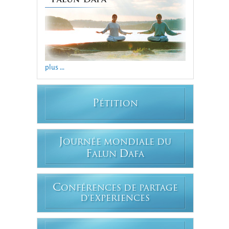
plus ...
P
ÉTITION
J
OURNÉE MONDIALE DU
F
D
ALUN
AFA
C
ONFÉRENCES DE PARTAGE
D'EXPERIENCES