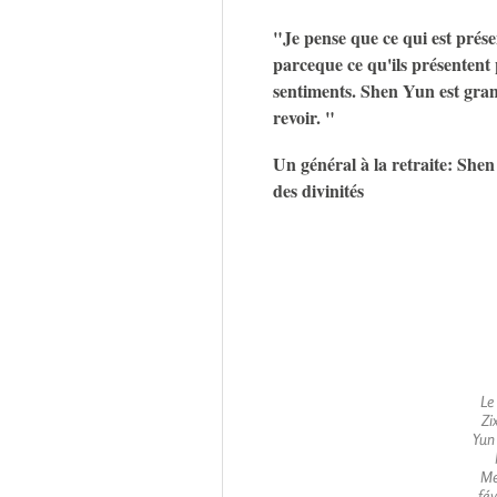
"Je pense que ce qui est prése
parceque ce qu'ils présentent
sentiments. Shen Yun est grand
revoir. "
Un général à la retraite: Shen
des divinités
Le
Zi
Yun 
Me
fév