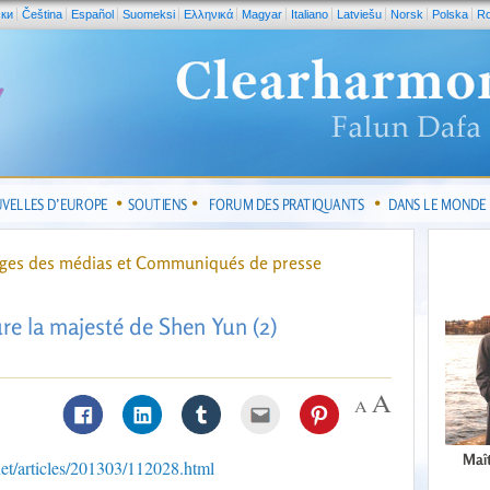
ски
Čeština
Español
Suomeksi
Ελληνικά
Magyar
Italiano
Latviešu
Norsk
Polska
R
VELLES D’EUROPE
SOUTIENS
FORUM DES PRATIQUANTS
DANS LE MONDE
ges des médias et Communiqués de presse
re la majesté de Shen Yun (2)
Maît
.net/articles/201303/112028.html