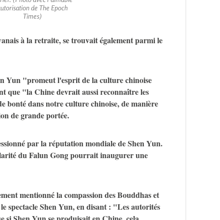
utorisation de The Epoch
Times)
nais à la retraite, se trouvait également parmi le
en Yun "promeut l'esprit de la culture chinoise
nt que "la Chine devrait aussi reconnaître les
 de bonté dans notre culture chinoise, de manière
ion de grande portée.
ressionné par la réputation mondiale de Shen Yun.
ularité du Falun Gong pourrait inaugurer une
alement mentionné la compassion des Bouddhas et
 le spectacle Shen Yun, en disant : "Les autorités
ue si Shen Yun se produisait en Chine, cela