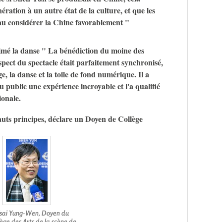
ération à un autre état de la culture, et que les
au considérer la Chine favorablement "
imé la danse " La bénédiction du moine des
pect du spectacle était parfaitement synchronisé,
rage, la danse et la toile de fond numérique. Il a
 public une expérience incroyable et l'a qualifié
ionale.
uts principes, déclare un Doyen de Collège
sai Yung-Wen, Doyen du
ège des Arts de la scène de