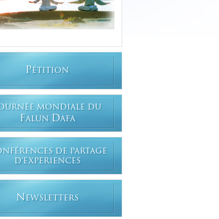
P
ÉTITION
OURNÉE MONDIALE DU
F
D
ALUN
AFA
ONFÉRENCES DE PARTAGE
D'EXPERIENCES
N
EWSLETTERS