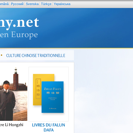
omână
Pусский
Svenska
Türkçe
Yкраїнська
CULTURE CHINOISE TRADITIONNELLE
re Li Hongzhi
LIVRES DU FALUN
DAFA