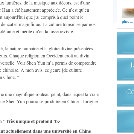
ux lumières, de la musique aux décors, est d'une
re Han a été hautement appréciée. Ce n’est qu’en
 aujourd'hui que j'ai compris à quel point le
plus ...
t délicat et magnifique. La culture transmise par nos
olérante et mérite qu'on la fasse revivre.
é, la nature humaine et la gloire divine présentées
rs. Chaque religion en Occident croit au divin
universelle. Voir Shen Yun m’a permis de comprendre
J
re chinoise. À mon avis, ce genre [de culture
en Chine. "
C
e une magnifique rouleau peint, dans lequel la vraie
que Shen Yun pourra se produire en Chine - l'origine
n "Très unique et profond"b>
t actuellement dans une université en Chine