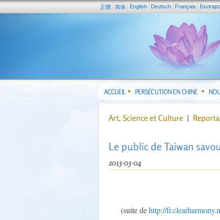
English
Deutsch
Français
Българ
正體
简体
ACCUEIL
PERSÉCUTION EN CHINE
NOU
Art, Science et Culture
|
Reporta
Le public de Taiwan savou
2013-03-04
(suite de
http://fr.clearharmony