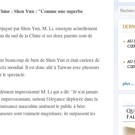
n Chine : Shen Yun : "Comme une superbe
DERN
ubjugué par Shen Yun, M. Li, enseigne actuellement
au du sud de la Chine et ses deux parents sont de
AU 
CŒU
 dire beaucoup de bien de Shen Yun et était curieux de
AU 
uccès mondial. Il est donc allé à Taiwan avec plusieurs
CŒU
r le spectacle.
plus ...
ment impressionné M. Li qui a dit: “Je n'ai jamais
 impressionnant, surtout l'élégance déployée dans la
 puissance masculine amènent le public à béer
anseurs sont vraiment magistraux; ils surpassent les