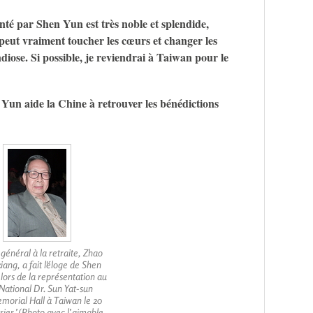
nté par Shen Yun est très noble et splendide,
 peut vraiment toucher les cœurs et changer les
iose. Si possible, je reviendrai à Taiwan pour le
 Yun aide la Chine à retrouver les bénédictions
 général à la retraite, Zhao
xiang, a fait l'éloge de Shen
lors de la représentation au
National Dr. Sun Yat-sun
morial Hall à Taiwan le 20
rier.’(Photo avec l’aimable