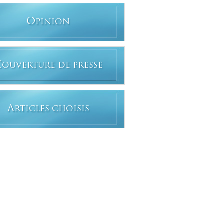
O
PINION
C
OUVERTURE DE PRESSE
A
RTICLES CHOISIS